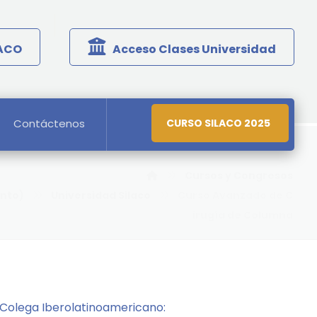
LACO
Acceso Clases Universidad
Contáctenos
CURSO SILACO 2025
Cursos y Congresos
ento)
Universidad Silaco
Curso Avanzado de C
irugía de Columna
Colega Iberolatinoamericano: