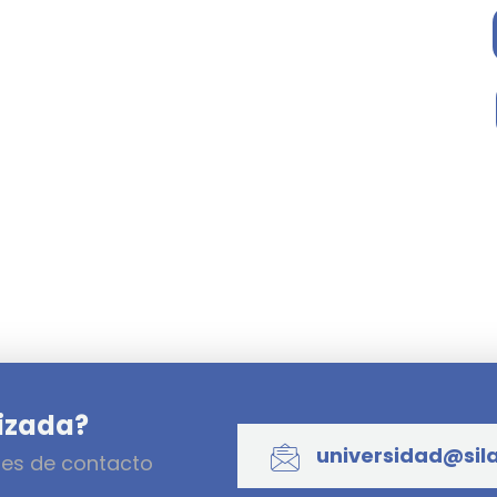
lizada?
universidad@sil
les de contacto