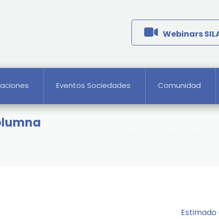
Webinars SI
caciones
Eventos Sociedades
Comunidad
Columna
(Haga clic sobre cada ev
Estimado 