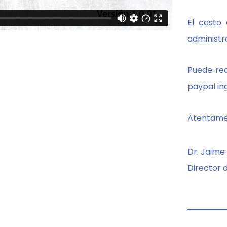
El costo
administr
Puede rea
paypal in
Atentame
Dr. Jaim
Director 