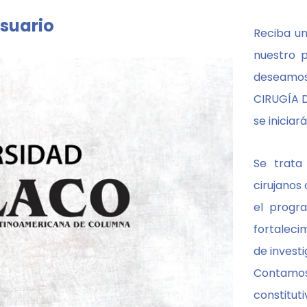
suario
Reciba un
nuestro 
deseamos
CIRUGÍA D
se inicia
Se trata
cirujanos
el progra
fortaleci
de investi
Contamos
constitut